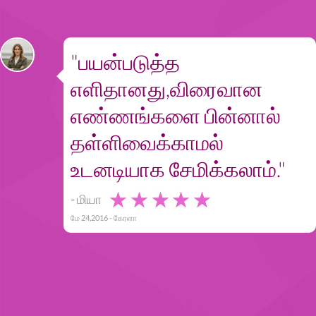
"பயன்படுத்த
எளிதானது,விரைவான
எண்ணங்களை பின்னால்
தள்ளிவைக்காமல்
உடனடியாக சேமிக்கலாம்."
- மியா
மே 24,2016 - கேரளா