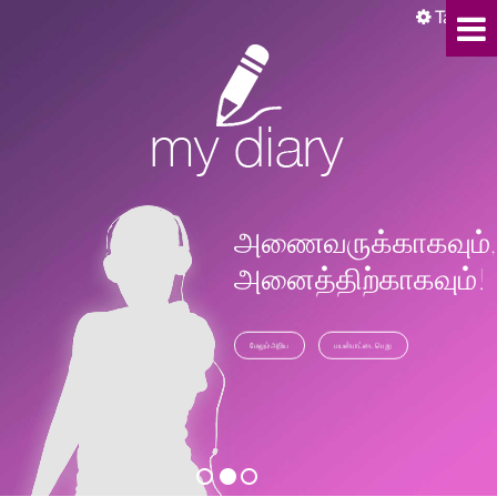
Tamil
அணைவருக்காகவும்,
அனைத்திற்காகவும்!
மேலும் அறிய
பயன்பாட்டை பெறு