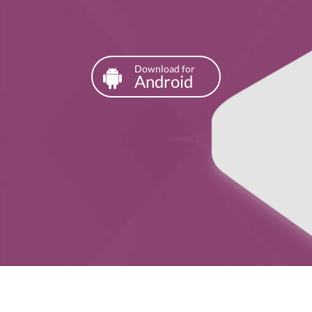
Download for
Android