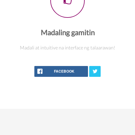
Madaling gamitin
Madali at intuitive na interface ng talaarawan!
FACEBOOK