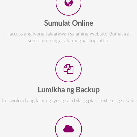
Sumulat Online
I-access ang iyong talaarawan sa aming Website. Bumasa at
sumulat ng mga tala, magbackup, atbp.
Lumikha ng Backup
I-download ang lajat ng iyong tala bilang plain text, kung sakali...