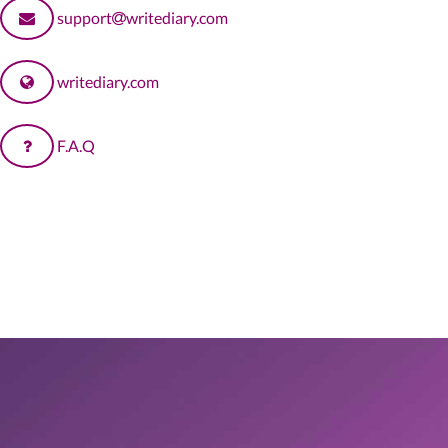
support
writediary.com
writediary.com
F.A.Q