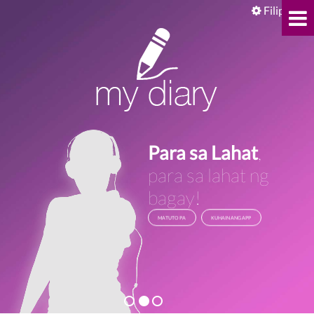
Filipino
Para sa Lahat
,
para sa lahat ng
bagay!
MATUTO PA
KUHAIN ANG APP