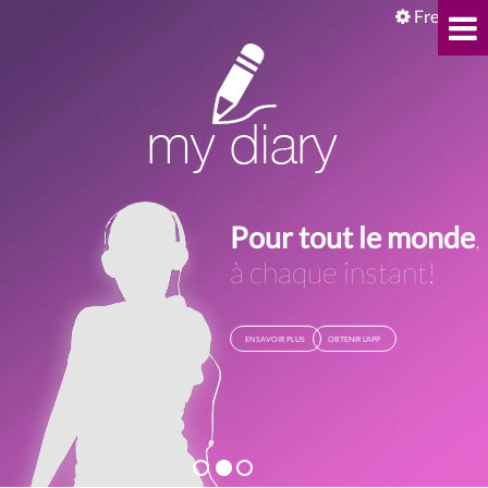
French
Pour tout le monde
,
à chaque instant!
EN SAVOIR PLUS
OBTENIR L’APP