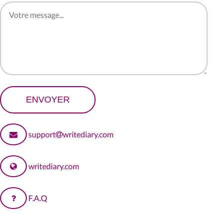
support
writediary.com
writediary.com
F.A.Q