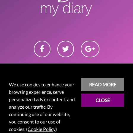
We use cookies to enhance your
READ MORE
COMMENT ÉCRIRE UN JOURNAL
FAQ
browsing experience, serve
personalized ads or content, and
CLOSE
POLITIQUE DE CONFIDENTIALITÉ
COOKIES
analyze our traffic. By
continuing use of our website,
CONDITION D’UTILISATION
S’ENREGISTRER
GUIDES
you consent to our use of
cookies. (
Cookie Policy
)
Tout droits réservés © 2014 - 2026